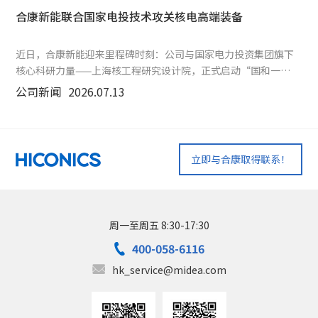
合康新能联合国家电投技术攻关核电高端装备
近日，合康新能迎来里程碑时刻：公司与国家电力投资集团旗下
核心科研力量——上海核工程研究设计院，正式启动“国和一
号”反应堆主泵高压变频器设备国产化联合研发项目，在核电变
公司新闻
2026.07.13
频领域再度实现关键跨越。
立即与合康取得联系！
周一至周五 8:30-17:30
400-058-6116
hk_service@midea.com